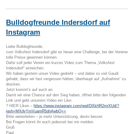
Bulldogfreunde Indersdorf auf
Instagram
Liebe Bulldogfreunde,
zum Volksfest Indersdorf gibt es heuer eine Challenge, bei der Vereine
tolle Preise gewinnen können.
Dafür soll jeder Verein ein kurzes Video zum Thema „Volksfest
Indersdorf“ einreichen.
Wir haben gestern unser Video gedreht – und dabei so viel Gaudi
gehabt, dass wir fast vergessen hätten, überhaupt auf „Aufnahme“ zu
drücken.
Jetzt kommt’s auf euch an:
Damit wir eine Chance auf den Sieg haben, öffnet bitte den folgenden
Link und gebt unserem Video ein Like:
? HIER Liken –
https://www.instagram.com/reel/DXkHR2mjXUd/?
igsh=MXdyYmVuamR5dnAwbQ==
Bitte weiterleiten – je mehr Unterstützung, desto besser.
Bei Fragen könnt ihr euch jederzeit bei mir melden.
Gruß
Paul